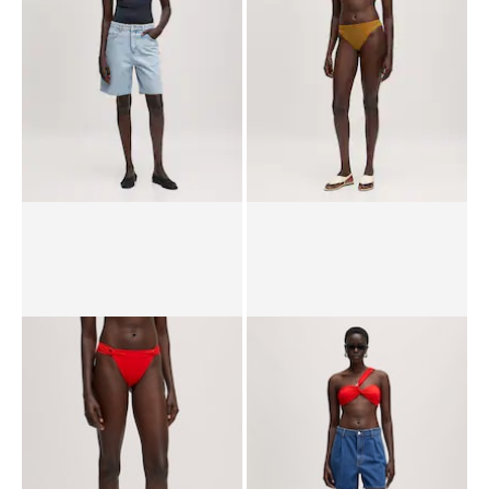
Maillot de bain 'Yara'
Bas de bikini 'Ike'
PPR*
69,90 €
57,90 €
PPR*
22,90 €
18,90 €