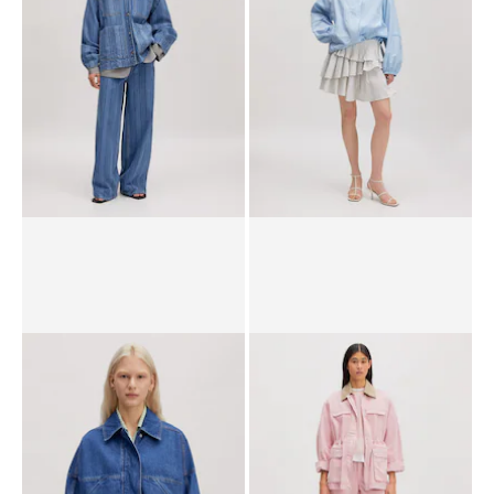
PPR*
139,00 €
99,90 €
PPR*
109,00 €
79,90 €
Veste mi-saison 'Bexley'
Veste mi-saison 'Maddox'
89,90 €
PPR*
129,00 €
89,90 €