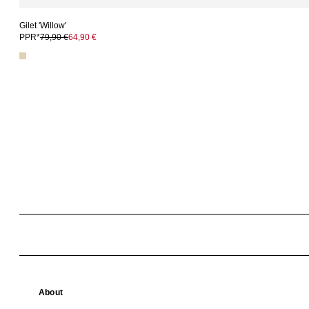
Gilet 'Willow'
PPR*
79,90 €
64,90 €
About