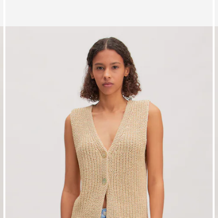
Affichage de l’image 1 sur 3
A
Gilet 'Rike'
G
PPR*
59,90 €
47,90 €