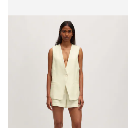
Affichage de l’image 1 sur 3
Gilet 'Viola'
PPR*
69,90 €
59,90 €