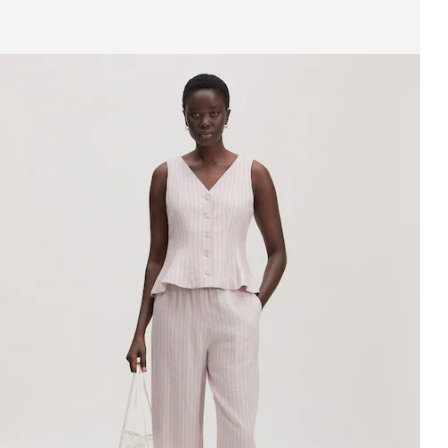
ffichage de l’image 1 sur 3
ilet 'Nadja'
PPR*
69,90 €
54,90 €