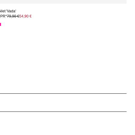
ilet 'Vada'
PPR*
79,90 €
54,90 €