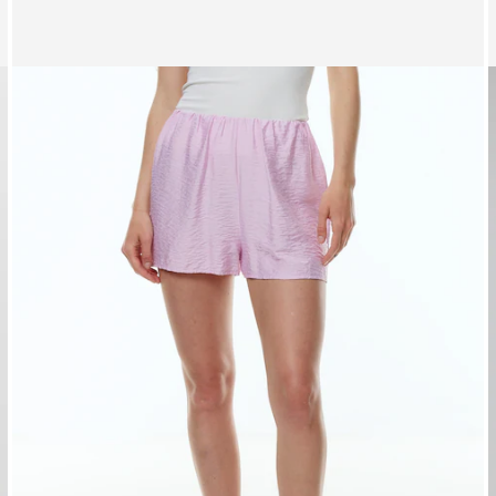
Affichage de l’image 1 sur 3
A
Pantalon 'Zia'
P
PPR*
39,90 €
32,90 €