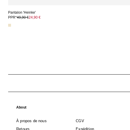
Pantalon 'Heinke'
PPR*
49,90 €
24,90 €
About
À propos de nous
CGV
Retours
Expédition