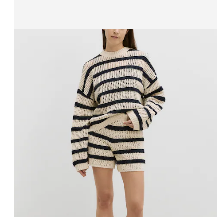
Affichage de l’image 1 sur 3
Pantalon 'Theres'
PPR*
39,90 €
32,90 €