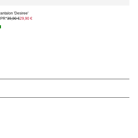
antalon 'Desiree'
PPR*
39,90 €
29,90 €