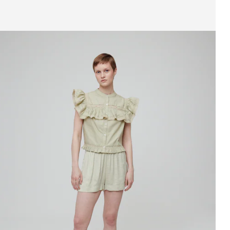
ffichage de l’image 1 sur 3
antalon 'Mareike'
PPR*
39,90 €
34,90 €