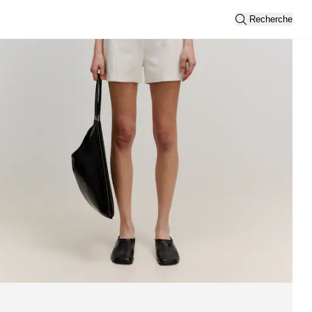
Recherche
fficher tout
Trier par
Nouveautés
Vue
2
3
Filtre