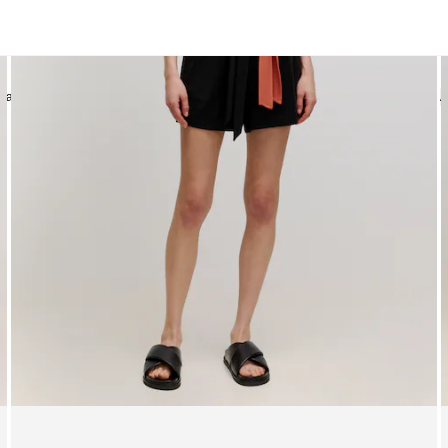
Hauts | Tops
Blouses
Sweaters
Mailles
Jupes
Pantalons
Jeans
A