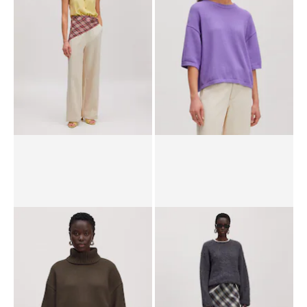
69,90 €
PPR*
59,90 €
29,90 €
Gilet 'Alisha'
T-shirt 'Ashley'
PPR*
59,90 €
34,90 €
PPR*
69,90 €
34,90 €