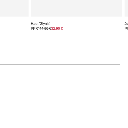
Haut 'Glynis'
Ju
PPR*
44,90 €
32,90 €
P