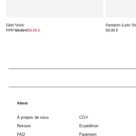
Gilet 'Viola'
Pantalon à plis 'Si
PPR*
69,90 €
59,90 €
69,90 €
About
À propos de nous
CGV
Retours
Expédition
FAQ
Paiement