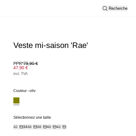
Recherche
Veste mi-saison 'Rae'
PPR*
79,90 €
47,90 €
incl. TVA
Couleur –
oliv
Sélectionnez une taille
32
34
36
38
40
42