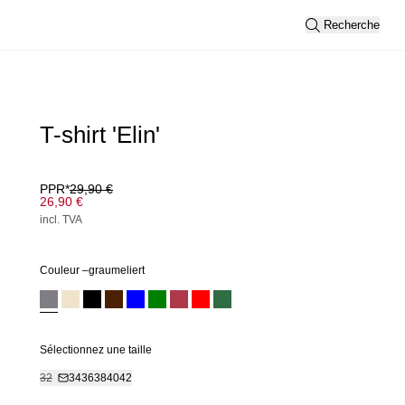
Recherche
T-shirt 'Elin'
PPR*
29,90 €
26,90 €
incl. TVA
Couleur –
graumeliert
Sélectionnez une taille
32
34
36
38
40
42