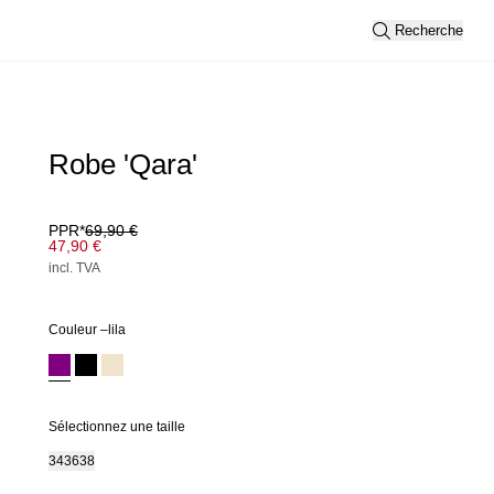
Recherche
Robe 'Qara'
PPR*
69,90 €
47,90 €
incl. TVA
Couleur –
lila
Sélectionnez une taille
34
36
38