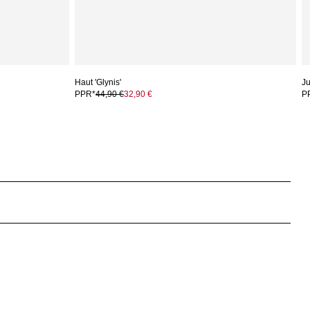
Haut 'Glynis'
Ju
PPR*
44,90 €
32,90 €
P