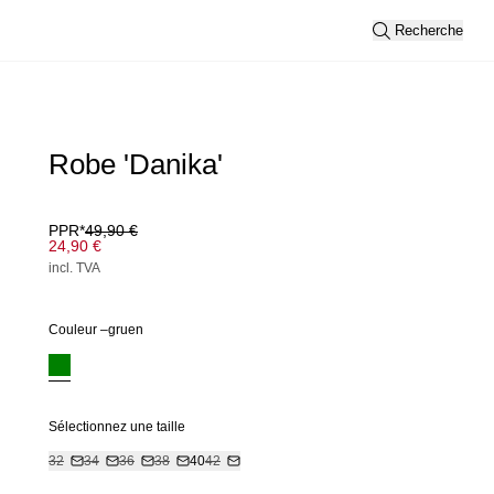
Recherche
Robe 'Danika'
PPR*
49,90 €
24,90 €
incl. TVA
Couleur –
gruen
Sélectionnez une taille
32
34
36
38
40
42