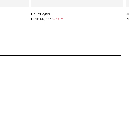
Haut 'Glynis'
Ju
PPR*
44,90 €
32,90 €
P