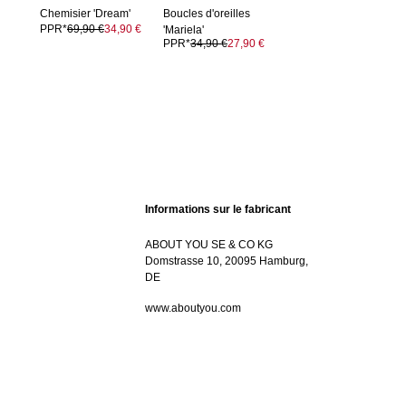
Chemisier 'Dream'
Boucles d'oreilles
PPR*
69,90 €
34,90 €
'Mariela'
PPR*
34,90 €
27,90 €
Informations sur le fabricant
ABOUT YOU SE & CO KG
Domstrasse 10, 20095 Hamburg,
DE
www.aboutyou.com