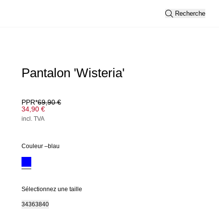
Recherche
Pantalon 'Wisteria'
PPR*
69,90 €
34,90 €
incl. TVA
Couleur –
blau
Sélectionnez une taille
34
36
38
40