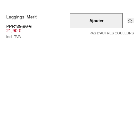
Leggings 'Merit'
Ajouter
PPR*
29,90 €
21,90 €
PAS D'AUTRES COULEURS
incl. TVA
Couleur –
blau
/
weiss
Sélectionnez une taille