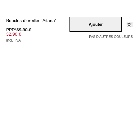
Boucles d'oreilles 'Aitana'
Ajouter
PPR*
39,90 €
32,90 €
PAS D'AUTRES COULEURS
incl. TVA
Couleur –
silber
Sélectionnez une taille